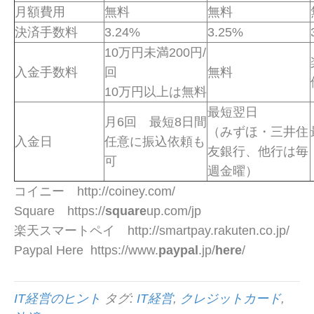
月額費用
無料
無料
決済手数料
3.24%
3.25%
10
万円未満
200
円
/
入金手数料
回
無料
10
万円以上は無料
最短翌日
月
6
回 最短
8
日間
（みずほ・三井住
入金日
任意に振込依頼も
友銀行、他行は毎
可
週金曜）
コイニー http://coiney.com/
Square https://
square
up.com/jp
楽天スマートペイ http://smartpay.rakuten.co.jp/
Paypal Here https://www.
paypal
.jp/
here
/
IT経営のヒント
タグ:
IT経営
,
クレジットカード
,