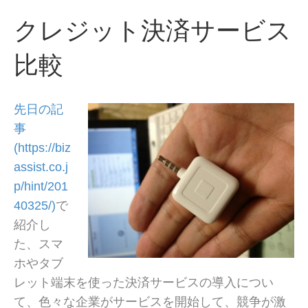
クレジット決済サービス
比較
先日の記
事
(https://biz
assist.co.j
p/hint/201
40325/)
で
紹介し
た、スマ
ホやタブ
レット端末を使った決済サービスの導入につい
て、色々な企業がサービスを開始して、競争が激