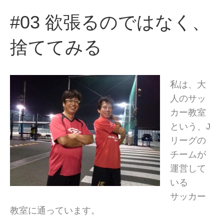
#03 欲張るのではなく、
捨ててみる
私は、大
人のサッ
カー教室
という、J
リーグの
チームが
運営して
いる
サッカー
教室に通っています。